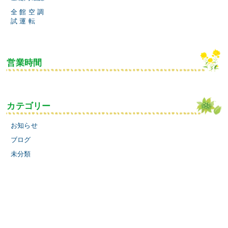
全 館 空 調
試 運 転
営業時間
カテゴリー
お知らせ
ブログ
未分類