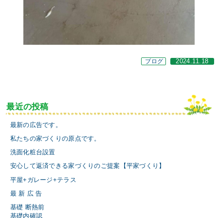
ブログ
2024.11.18
最近の投稿
最新の広告です。
私たちの家づくりの原点です。
洗面化粧台設置
安心して返済できる家づくりのご提案【平家づくり】
平屋+ガレージ+テラス
最 新 広 告
基礎 断熱前
基礎内確認