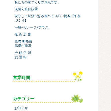
私たちの家づくりの原点です。
洗面化粧台設置
安心して返済できる家づくりのご提案【平家
づくり】
平屋+ガレージ+テラス
最 新 広 告
基礎 断熱前
基礎内確認
全 館 空 調
試 運 転
営業時間
カテゴリー
お知らせ