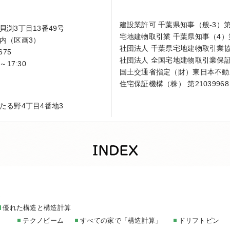
建設業許可 千葉県知事（般-3）第4
渕3丁目13番49号
宅地建物取引業 千葉県知事（4）第
内（区画3）
社団法人 千葉県宅地建物取引業
675
社団法人 全国宅地建物取引業保
～17:30
国土交通省指定（財）東日本不動
住宅保証機構（株） 第21039968
たる野4丁目4番地3
家
優れた構造と構造計算
テクノビーム
すべての家で「構造計算」
ドリフトピン