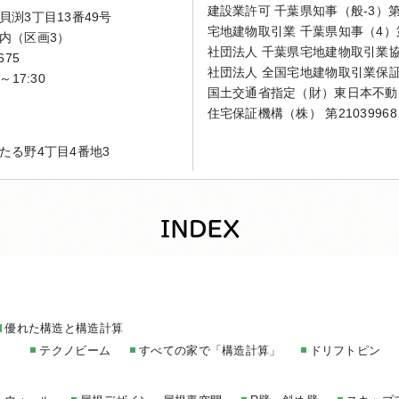
建設業許可 千葉県知事（般-3）第4
渕3丁目13番49号
宅地建物取引業 千葉県知事（4）第
内（区画3）
社団法人 千葉県宅地建物取引業
675
社団法人 全国宅地建物取引業保
～17:30
国土交通省指定（財）東日本不動
住宅保証機構（株） 第21039968
たる野4丁目4番地3
家
優れた構造と構造計算
テクノビーム
すべての家で「構造計算」
ドリフトピン