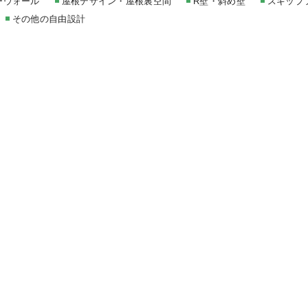
ーウォール
屋根デザイン・屋根裏空間
R壁・斜め壁
スキップ
その他の自由設計