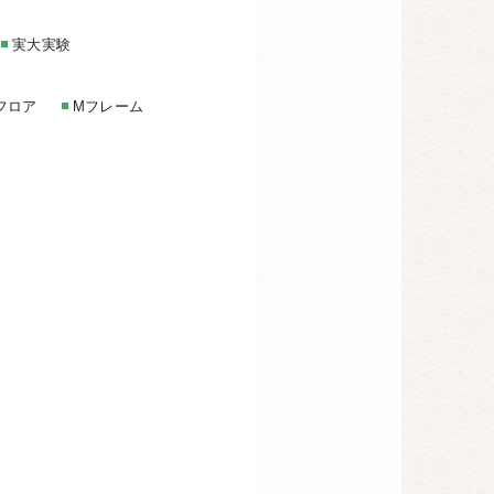
実大実験
フロア
Mフレーム