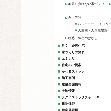
地震に負けない家づくり
自由設計
バルコニー
フリ
大空間・大規模建築
断熱・気密のはなし
注文・企画住宅
家づくりの流れ
エネカリ
住宅のご提案
かせるストック
施工事例
建築分譲情報
土地情報
テクノストラクチャーEX
建物保証
住宅展示場