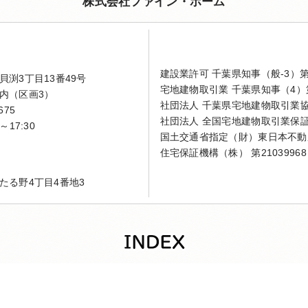
株式会社ファイン・ホーム
建設業許可 千葉県知事（般-3）第4
渕3丁目13番49号
宅地建物取引業 千葉県知事（4）第
内（区画3）
社団法人 千葉県宅地建物取引業
675
社団法人 全国宅地建物取引業保
～17:30
国土交通省指定（財）東日本不動
住宅保証機構（株） 第21039968
たる野4丁目4番地3
家