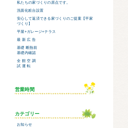
私たちの家づくりの原点です。
洗面化粧台設置
安心して返済できる家づくりのご提案【平家
づくり】
平屋+ガレージ+テラス
最 新 広 告
基礎 断熱前
基礎内確認
全 館 空 調
試 運 転
営業時間
カテゴリー
お知らせ