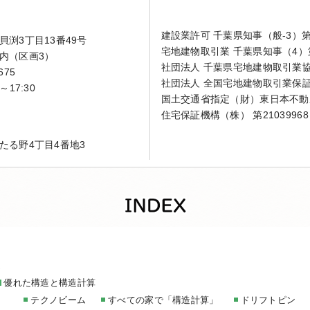
建設業許可 千葉県知事（般-3）第4
渕3丁目13番49号
宅地建物取引業 千葉県知事（4）第
内（区画3）
社団法人 千葉県宅地建物取引業
675
社団法人 全国宅地建物取引業保
～17:30
国土交通省指定（財）東日本不動
住宅保証機構（株） 第21039968
たる野4丁目4番地3
家
優れた構造と構造計算
テクノビーム
すべての家で「構造計算」
ドリフトピン