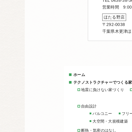
TEL 0438-38-3
営業時間 9:00
ほたる野店
〒292-0038
千葉県木更津ほ
ホーム
テクノストラクチャーでつくる
地震に負けない家づくり
自由設計
バルコニー
フリ
大空間・大規模建築
断熱・気密のはなし