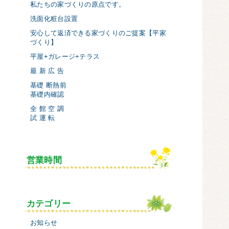
私たちの家づくりの原点です。
洗面化粧台設置
安心して返済できる家づくりのご提案【平家
づくり】
平屋+ガレージ+テラス
最 新 広 告
基礎 断熱前
基礎内確認
全 館 空 調
試 運 転
営業時間
カテゴリー
お知らせ