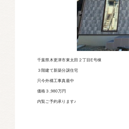
千葉県木更津市東太田２丁目E号棟
３階建て新築分譲住宅
只今外構工事真最中
価格３,980万円
内覧ご予約承ります♪