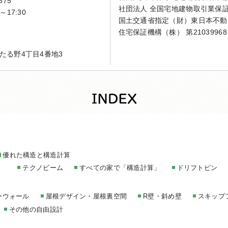
675
社団法人 全国宅地建物取引業保
～17:30
国土交通省指定（財）東日本不動
住宅保証機構（株） 第21039968
たる野4丁目4番地3
家
優れた構造と構造計算
テクノビーム
すべての家で「構造計算」
ドリフトピン
ーウォール
屋根デザイン・屋根裏空間
R壁・斜め壁
スキップ
その他の自由設計