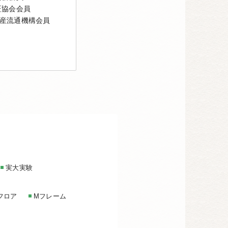
証協会会員
産流通機構会員
実大実験
フロア
Mフレーム