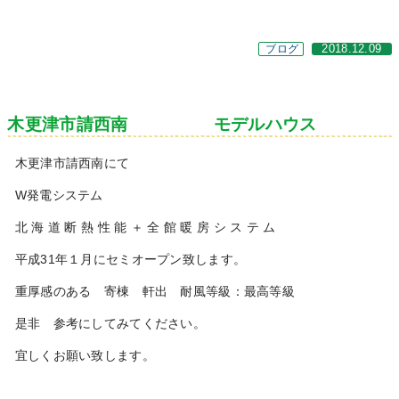
ブログ
2018.12.09
木更津市請西南 モデルハウス
木更津市請西南にて
W発電システム
北 海 道 断 熱 性 能 ＋ 全 館 暖 房 シ ス テ ム
平成31年１月にセミオープン致します。
重厚感のある 寄棟 軒出 耐風等級：最高等級
是非 参考にしてみてください。
宜しくお願い致します。