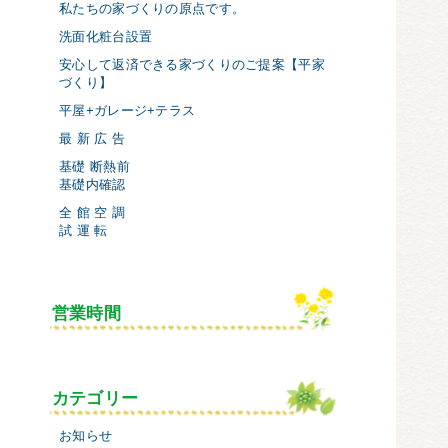
私たちの家づくりの原点です。
洗面化粧台設置
安心して返済できる家づくりのご提案【平家
づくり】
平屋+ガレージ+テラス
最 新 広 告
基礎 断熱前
基礎内確認
全 館 空 調
試 運 転
営業時間
カテゴリー
お知らせ