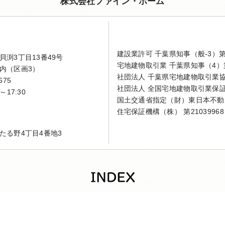
株式会社ファイン・ホーム
建設業許可 千葉県知事（般-3）第4
渕3丁目13番49号
宅地建物取引業 千葉県知事（4）第
内（区画3）
社団法人 千葉県宅地建物取引業
675
社団法人 全国宅地建物取引業保
～17:30
国土交通省指定（財）東日本不動
住宅保証機構（株） 第21039968
たる野4丁目4番地3
家