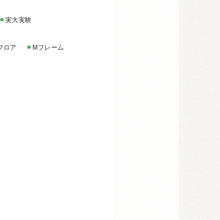
実大実験
フロア
Mフレーム