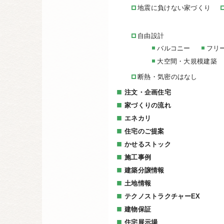
地震に負けない家づくり
自由設計
バルコニー
フリ
大空間・大規模建築
断熱・気密のはなし
注文・企画住宅
家づくりの流れ
エネカリ
住宅のご提案
かせるストック
施工事例
建築分譲情報
土地情報
テクノストラクチャーEX
建物保証
住宅展示場