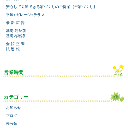
安心して返済できる家づくりのご提案【平家づくり】
平屋+ガレージ+テラス
最 新 広 告
基礎 断熱前
基礎内確認
全 館 空 調
試 運 転
営業時間
カテゴリー
お知らせ
ブログ
未分類