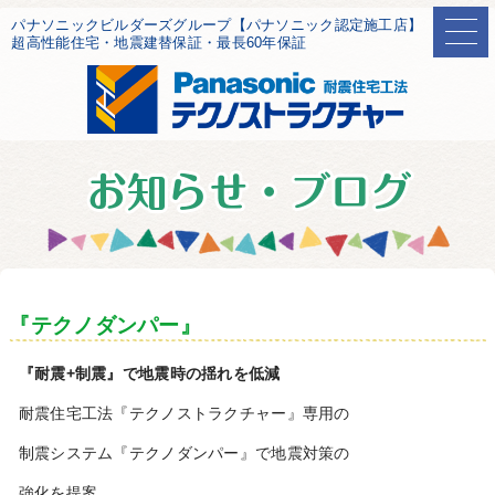
パナソニックビルダーズグループ【パナソニック認定施工店】
超高性能住宅・地震建替保証・最長60年保証
『テクノダンパー』
『耐震+制震』で地震時の揺れを低減
耐震住宅工法『テクノストラクチャー』専用の
制震システム『テクノダンパー』で地震対策の
強化を提案