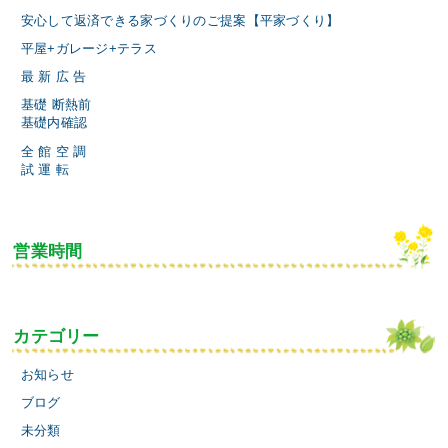
安心して返済できる家づくりのご提案【平家づくり】
平屋+ガレージ+テラス
最 新 広 告
基礎 断熱前
基礎内確認
全 館 空 調
試 運 転
営業時間
カテゴリー
お知らせ
ブログ
未分類