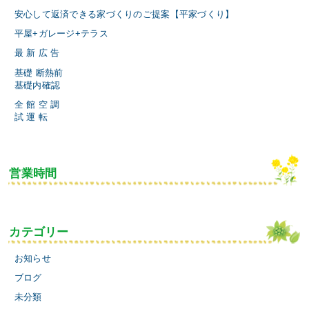
安心して返済できる家づくりのご提案【平家づくり】
平屋+ガレージ+テラス
最 新 広 告
基礎 断熱前
基礎内確認
全 館 空 調
試 運 転
営業時間
カテゴリー
お知らせ
ブログ
未分類