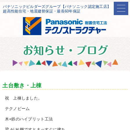
パナソニックビルダーズグループ【パナソニック認定施工店】
超高性能住宅・地震建替保証・最長60年保証
土台敷き・上棟
祝 上棟しました。
テクノビーム
木+鉄のハイブリット工法
梁 が H 鋼ですとまっすぐに建ち