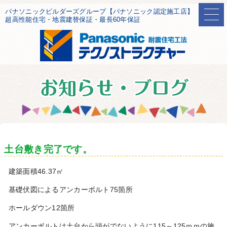
パナソニックビルダーズグループ【パナソニック認定施工店】
超高性能住宅・地震建替保証・最長60年保証
土台敷き完了です。
建築面積46.37㎡
基礎伏図によるアンカーボルト75箇所
ホールダウン12箇所
アンカーボルトは土台から頭がでないように115～125ｍｍの施