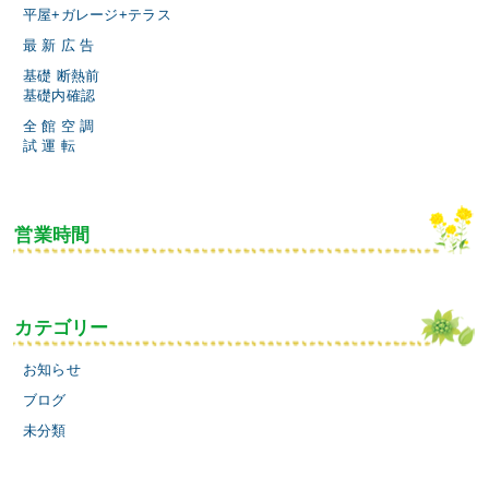
平屋+ガレージ+テラス
最 新 広 告
基礎 断熱前
基礎内確認
全 館 空 調
試 運 転
営業時間
カテゴリー
お知らせ
ブログ
未分類