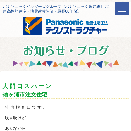
パナソニックビルダーズグループ【パナソニック認定施工店】
超高性能住宅・地震建替保証・最長60年保証
大 開 口 ス パ ー ン
袖ヶ浦市注文住宅
社 内 検 査 日 で す 。
吹き吹けが
ありながら