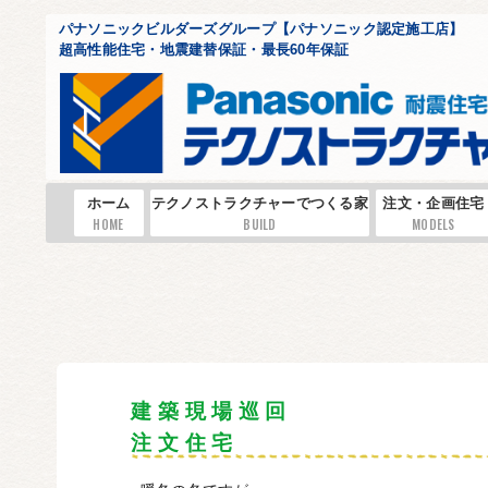
パナソニックビルダーズグループ【パナソニック認定施工店】
超高性能住宅・地震建替保証・最長60年保証
ホーム
テクノストラクチャーでつくる家
注文・企画住宅
HOME
BUILD
MODELS
建 築 現 場 巡 回
注 文 住 宅