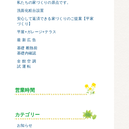
私たちの家づくりの原点です。
洗面化粧台設置
安心して返済できる家づくりのご提案【平家
づくり】
平屋+ガレージ+テラス
最 新 広 告
基礎 断熱前
基礎内確認
全 館 空 調
試 運 転
営業時間
カテゴリー
お知らせ