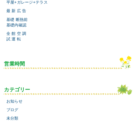
平屋+ガレージ+テラス
最 新 広 告
基礎 断熱前
基礎内確認
全 館 空 調
試 運 転
営業時間
カテゴリー
お知らせ
ブログ
未分類