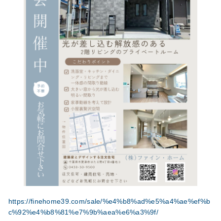
https://finehome39.com/sale/%e4%b8%ad%e5%a4%ae%ef%b
c%92%e4%b8%81%e7%9b%aea%e6%a3%9f/