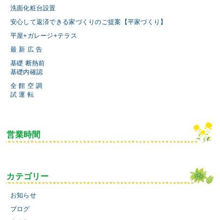
洗面化粧台設置
安心して返済できる家づくりのご提案【平家づくり】
平屋+ガレージ+テラス
最 新 広 告
基礎 断熱前
基礎内確認
全 館 空 調
試 運 転
営業時間
カテゴリー
お知らせ
ブログ