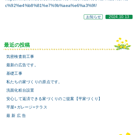
c%92%e4%b8%81%e7%9b%aea%e6%a3%9f/
お知らせ
2024.10.13
最近の投稿
気密検査前工事
最新の広告です。
基礎工事
私たちの家づくりの原点です。
洗面化粧台設置
安心して返済できる家づくりのご提案【平家づくり】
平屋+ガレージ+テラス
最 新 広 告