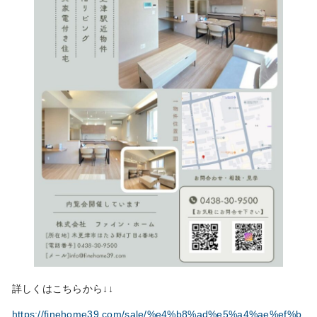
詳しくはこちらから↓↓
https://finehome39.com/sale/%e4%b8%ad%e5%a4%ae%ef%b