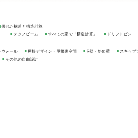
家
優れた構造と構造計算
テクノビーム
すべての家で「構造計算」
ドリフトピン
ーウォール
屋根デザイン・屋根裏空間
R壁・斜め壁
スキップ
その他の自由設計