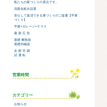
私たちの家づくりの原点です。
洗面化粧台設置
安心して返済できる家づくりのご提案【平家
づくり】
平屋+ガレージ+テラス
最 新 広 告
基礎 断熱前
基礎内確認
全 館 空 調
試 運 転
営業時間
カテゴリー
お知らせ