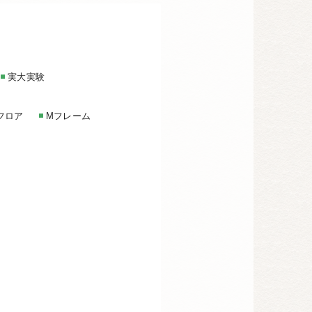
実大実験
フロア
Mフレーム