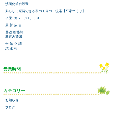
洗面化粧台設置
安心して返済できる家づくりのご提案【平家づくり】
平屋+ガレージ+テラス
最 新 広 告
基礎 断熱前
基礎内確認
全 館 空 調
試 運 転
営業時間
カテゴリー
お知らせ
ブログ