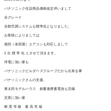
パナソニック住設商品価格改定伴いまして
全グレード
全館空調システムも標準化となりました。
お客様によりましては
個別（各部屋）エアコンも対応しまして
2 台 標 準 化 とさせて頂きます。
停電に強い家も
パナソニックビルダーズグループだから出来る事
パナソニックさんの支援。
東太田モデルハウス 創蓄連携蓄電池も完備
災害に強い家
耐 震 等 級 最 高 等 級