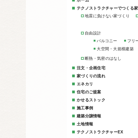
ホーム
テクノストラクチャーでつくる
地震に負けない家づくり
自由設計
バルコニー
フリ
大空間・大規模建築
断熱・気密のはなし
注文・企画住宅
家づくりの流れ
エネカリ
住宅のご提案
かせるストック
施工事例
建築分譲情報
土地情報
テクノストラクチャーEX