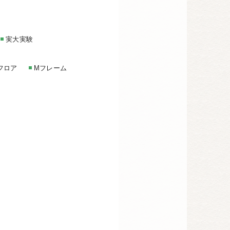
実大実験
フロア
Mフレーム