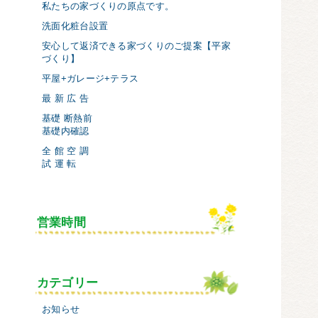
私たちの家づくりの原点です。
洗面化粧台設置
安心して返済できる家づくりのご提案【平家
づくり】
平屋+ガレージ+テラス
最 新 広 告
基礎 断熱前
基礎内確認
全 館 空 調
試 運 転
営業時間
カテゴリー
お知らせ