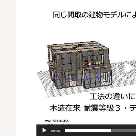
動
画
プ
レ
ー
ヤ
ー
00:00