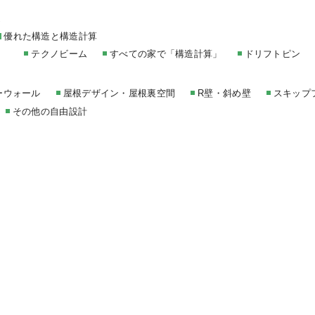
家
優れた構造と構造計算
テクノビーム
すべての家で「構造計算」
ドリフトピン
ーウォール
屋根デザイン・屋根裏空間
R壁・斜め壁
スキップ
その他の自由設計