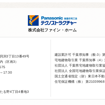
株式会社ファイン・ホーム
建設業許可 千葉県知事（般-3）第4
渕3丁目13番49号
宅地建物取引業 千葉県知事（4）第
内（区画3）
社団法人 千葉県宅地建物取引業
675
社団法人 全国宅地建物取引業保
～17:30
国土交通省指定（財）東日本不動
住宅保証機構（株） 第21039968
たる野4丁目4番地3