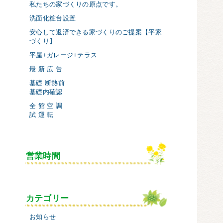
私たちの家づくりの原点です。
洗面化粧台設置
安心して返済できる家づくりのご提案【平家
づくり】
平屋+ガレージ+テラス
最 新 広 告
基礎 断熱前
基礎内確認
全 館 空 調
試 運 転
営業時間
カテゴリー
お知らせ