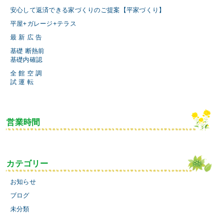
安心して返済できる家づくりのご提案【平家づくり】
平屋+ガレージ+テラス
最 新 広 告
基礎 断熱前
基礎内確認
全 館 空 調
試 運 転
営業時間
カテゴリー
お知らせ
ブログ
未分類