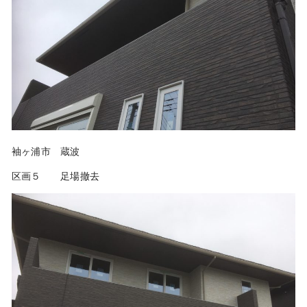
袖ヶ浦市 蔵波
区画５ 足場撤去