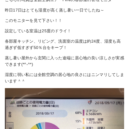
昨日17日はとても湿度が高く蒸し暑い一日でしたね～
このモニターを見て下さい！！
設定している室温は25度のドライ！
各部屋キッチン、リビング、洗面室の温度は約24度、湿度も高
過ぎず低すぎず50％台をキープ！
蒸し暑い屋外から玄関に入った途端に居心地の良い涼しさが実感
できます(*^-^*)
湿度に弱い私には全館空調の居心地の良さにはニンマリしてしま
います＾＾