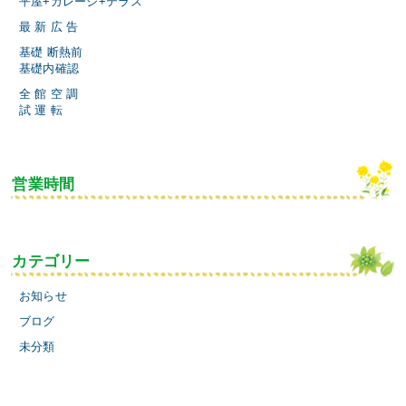
平屋+ガレージ+テラス
最 新 広 告
基礎 断熱前
基礎内確認
全 館 空 調
試 運 転
営業時間
カテゴリー
お知らせ
ブログ
未分類