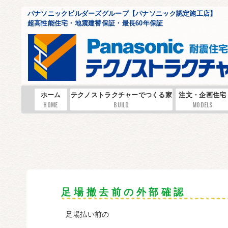
パナソニックビルダーズグループ【パナソニック認定施工店】
超高性能住宅・地震建替保証・最長60年保証
ホーム
テクノストラクチャーでつくる家
注文・企画住宅
HOME
BUILD
MODELS
足 場 撤 去 前 の 外 部 確 認
足場払い前の