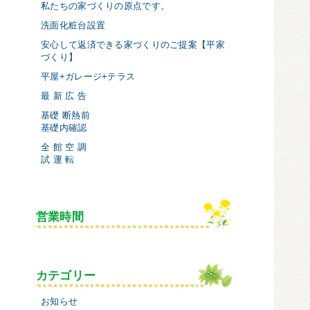
私たちの家づくりの原点です。
洗面化粧台設置
安心して返済できる家づくりのご提案【平家
づくり】
平屋+ガレージ+テラス
最 新 広 告
基礎 断熱前
基礎内確認
全 館 空 調
試 運 転
営業時間
カテゴリー
お知らせ