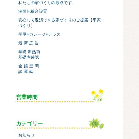
私たちの家づくりの原点です。
洗面化粧台設置
安心して返済できる家づくりのご提案【平家
づくり】
平屋+ガレージ+テラス
最 新 広 告
基礎 断熱前
基礎内確認
全 館 空 調
試 運 転
営業時間
カテゴリー
お知らせ