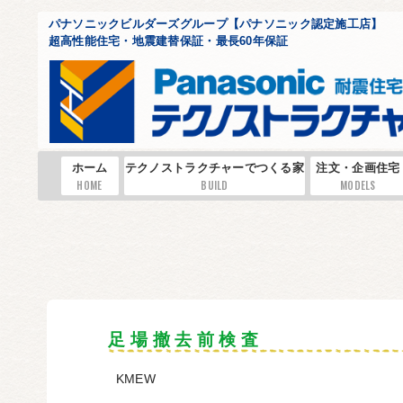
パナソニックビルダーズグループ【パナソニック認定施工店】
超高性能住宅・地震建替保証・最長60年保証
ホーム
テクノストラクチャーでつくる家
注文・企画住宅
HOME
BUILD
MODELS
足 場 撤 去 前 検 査
KMEW