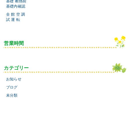
基礎 断熱前
基礎内確認
全 館 空 調
試 運 転
営業時間
カテゴリー
お知らせ
ブログ
未分類