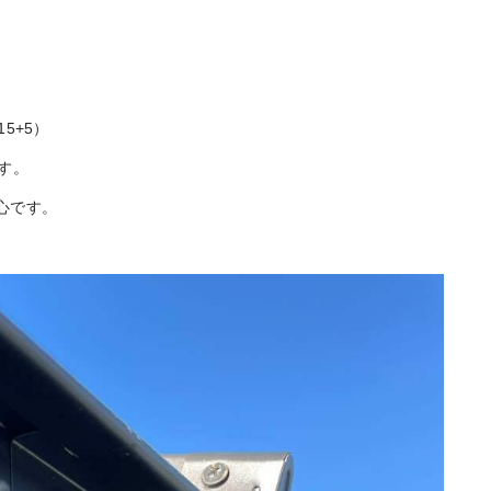
5+5）
す。
心です。