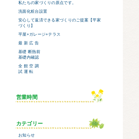
私たちの家づくりの原点です。
洗面化粧台設置
安心して返済できる家づくりのご提案【平家
づくり】
平屋+ガレージ+テラス
最 新 広 告
基礎 断熱前
基礎内確認
全 館 空 調
試 運 転
営業時間
カテゴリー
お知らせ