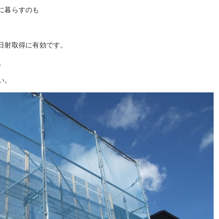
に暮らすのも
日射取得に有効です。
。
い。