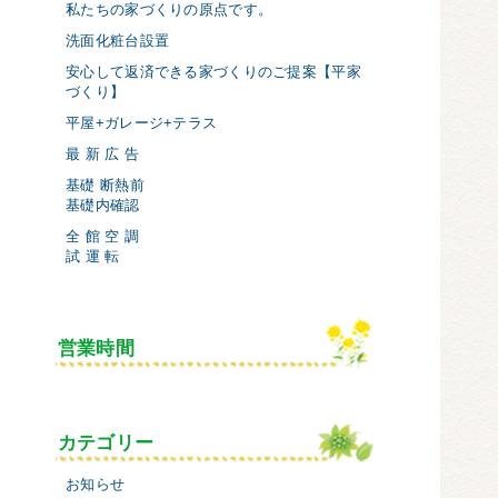
私たちの家づくりの原点です。
洗面化粧台設置
安心して返済できる家づくりのご提案【平家
づくり】
平屋+ガレージ+テラス
最 新 広 告
基礎 断熱前
基礎内確認
全 館 空 調
試 運 転
営業時間
カテゴリー
お知らせ