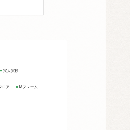
実大実験
フロア
Mフレーム