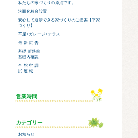
私たちの家づくりの原点です。
洗面化粧台設置
安心して返済できる家づくりのご提案【平家
づくり】
平屋+ガレージ+テラス
最 新 広 告
基礎 断熱前
基礎内確認
全 館 空 調
試 運 転
営業時間
カテゴリー
お知らせ