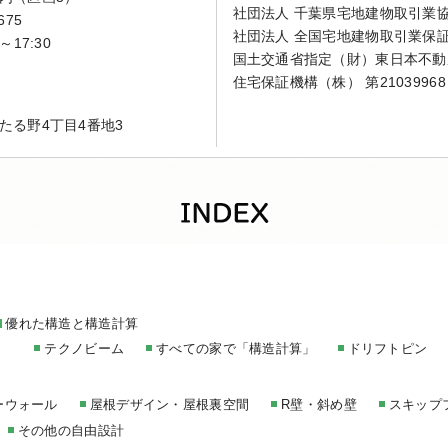
社団法人 千葉県宅地建物取引業
675
社団法人 全国宅地建物取引業保
～17:30
国土交通省指定（財）東日本不動
住宅保証機構（株） 第21039968
たる野4丁目4番地3
家
優れた構造と構造計算
テクノビーム
すべての家で「構造計算」
ドリフトピン
ーウォール
屋根デザイン・屋根裏空間
R壁・斜め壁
スキップ
その他の自由設計