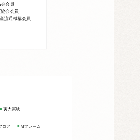
協会会員
証協会会員
産流通機構会員
実大実験
フロア
Mフレーム