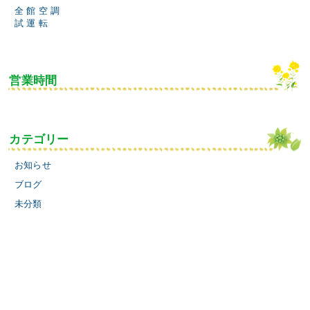
全 館 空 調
試 運 転
営業時間
カテゴリー
お知らせ
ブログ
未分類