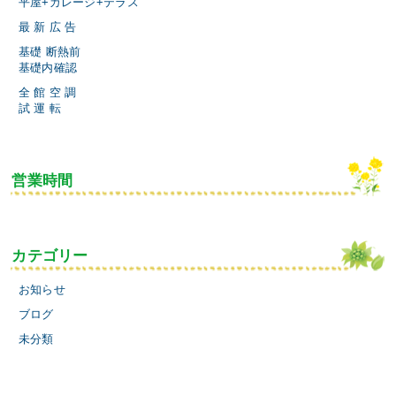
平屋+ガレージ+テラス
最 新 広 告
基礎 断熱前
基礎内確認
全 館 空 調
試 運 転
営業時間
カテゴリー
お知らせ
ブログ
未分類