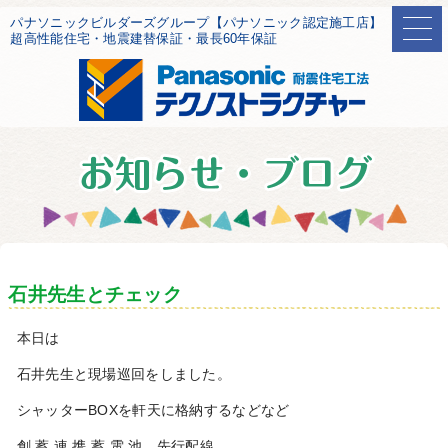
パナソニックビルダーズグループ【パナソニック認定施工店】
超高性能住宅・地震建替保証・最長60年保証
石井先生とチェック
本日は
石井先生と現場巡回をしました。
シャッターBOXを軒天に格納するなどなど
創 蓄 連 携 蓄 電 池 先行配線